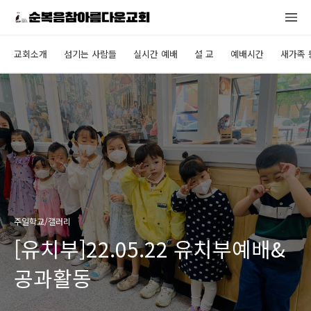
교회소개
섬기는 사람들
실시간 예배
설 교
예배시간
새가족 
주일학교/갤러리
[유치부]22.05.22 유치부예배&
공과활동