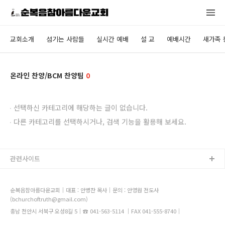
교회소개
섬기는 사람들
실시간 예배
설 교
예배시간
새가족 
온라인 찬양/BCM 찬양팀
0
선택하신 카테고리에 해당하는 글이 없습니다.
다른 카테고리를 선택하시거나, 검색 기능을 활용해 보세요.
관련사이트
순복음참아름다운교회｜대표 : 안병찬 목사｜문의 : 안영원 전도사
(bchurchoftruth@gmail.com)
충남 천안시 서북구 오성8길 5｜☎ 041-563-5114 ｜FAX 041-555-8740｜