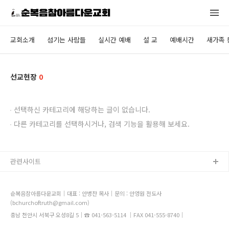
교회소개
섬기는 사람들
실시간 예배
설 교
예배시간
새가족 
선교현장
0
선택하신 카테고리에 해당하는 글이 없습니다.
다른 카테고리를 선택하시거나, 검색 기능을 활용해 보세요.
관련사이트
순복음참아름다운교회｜대표 : 안병찬 목사｜문의 : 안영원 전도사
(bchurchoftruth@gmail.com)
충남 천안시 서북구 오성8길 5｜☎ 041-563-5114 ｜FAX 041-555-8740｜