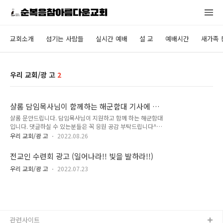
교회소개
섬기는 사람들
실시간 예배
설 교
예배시간
새가족 
우리 교회/광 고
2
샬롬 담임목사님이 함께하는 해군함대 기사에 응
원 댓글 부탁드립니다^^
샬롬 문안드립니다. 담임목사님이 지원하고 함께 하는 해군함대
입니다. 댓글하실 수 있는분들은 꼭 응원 공감 부탁드립니다^^*
기사 링크는 밑에 있습니다.
우리 교회/광 고
2022.08.26
https://n.news.naver.com/article/005/0001548895
전교인 수련회 광고 (일어나라!! 빛을 발하라!!)
우리 교회/광 고
2022.07.23
관련사이트