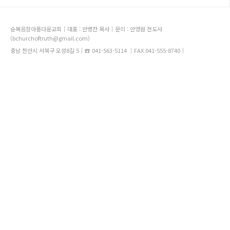
순복음참아름다운교회｜대표 : 안병찬 목사｜문의 : 안영원 전도사
(bchurchoftruth@gmail.com)
충남 천안시 서북구 오성8길 5｜☎ 041-563-5114 ｜FAX 041-555-8740｜