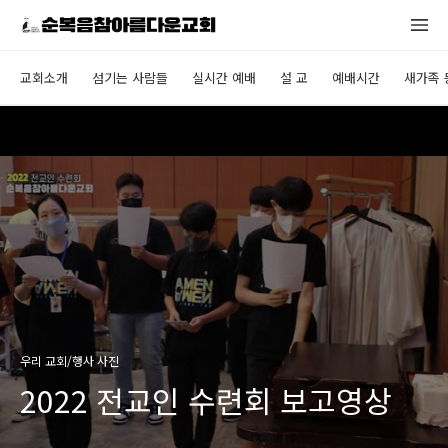
교회소개
섬기는 사람들
실시간 예배
설 교
예배시간
새가족 
우리 교회/행사 사진
2022 전교인 수련회 보고영상