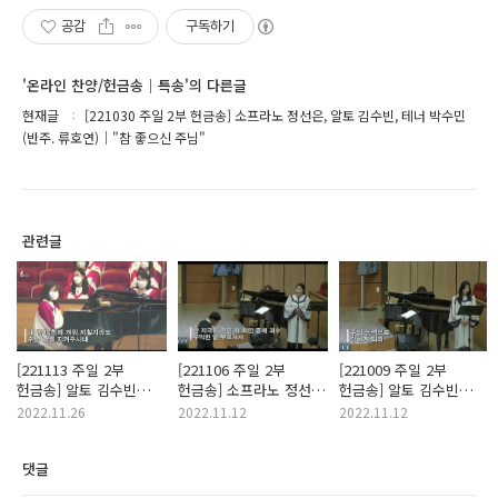
공감
구독하기
'온라인 찬양/헌금송｜특송'의 다른글
현재글
[221030 주일 2부 헌금송] 소프라노 정선은, 알토 김수빈, 테너 박수민
(반주. 류호연)｜"참 좋으신 주님"
관련글
[221113 주일 2부
[221106 주일 2부
[221009 주일 2부
헌금송] 알토 김수빈
헌금송] 소프라노 정선은
헌금송] 알토 김수빈
｜"아무것도 두려워
｜"십자가의 전달자"
(반주. 류호연)｜"주
2022.11.26
2022.11.12
2022.11.12
말라"
은혜가 나에게 족하네"
댓글