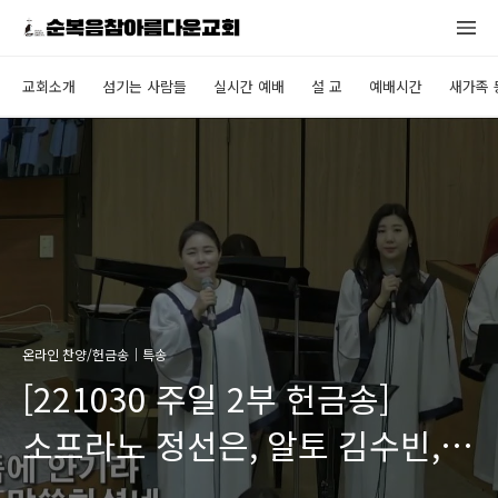
교회소개
섬기는 사람들
실시간 예배
설 교
예배시간
새가족 
온라인 찬양/헌금송｜특송
[221030 주일 2부 헌금송]
소프라노 정선은, 알토 김수빈,
테너 박수민 (반주. 류호연)｜"참