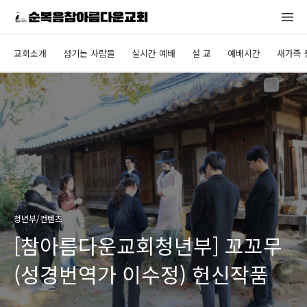
교회소개
섬기는 사람들
실시간 예배
설 교
예배시간
새가족 
청년부/컨텐츠
[참아름다운교회청년부] 꼬꼬무
(성경번역가 이수정) 헌신작품