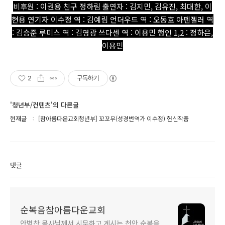
비후원 : 이권용 친구 정하림 출연자 : 김지민, 김유진, 최대한, 이
현용 연기자 이수정 역 : 김예림 언더우드 역 : 오동호 아펜젤러 역
: 김승준 루미스 역 : 김영광 쓰다센 역 : 이용민 행인 1,2 : 정하은,
이용민
2
구독하기
'청년부/컨텐츠'의 다른글
현재글
[참아름다운교회청년부] 꼬꼬무(성경번역가 이수정) 헌신작품
댓글
순복음참아름다운교회
안병찬 목사님께서 시무하고 계시는 천안 순복음