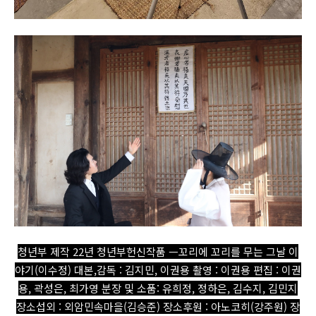
청년부 제작 22년 청년부헌신작품 ㅡ꼬리에 꼬리를 무는 그날 이
야기(이수정) 대본,감독 : 김지민, 이권용 촬영 : 이권용 편집 : 이권
용, 곽성은, 최가영 분장 및 소품: 유희정, 정하은, 김수지, 김민지
장소섭외 : 외암민속마을(김승준) 장소후원 : 아노코히(강주원) 장