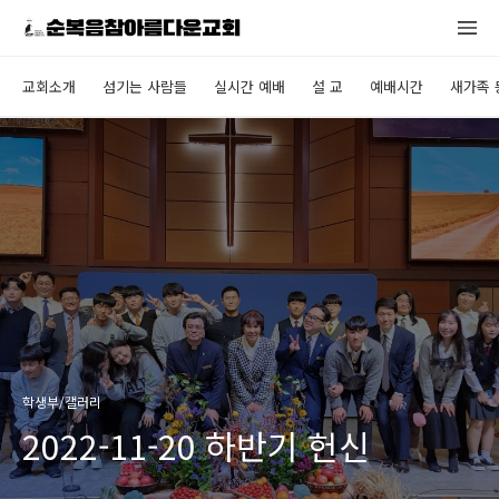
교회소개
섬기는 사람들
실시간 예배
설 교
예배시간
새가족 
학생부/갤러리
2022-11-20 하반기 헌신