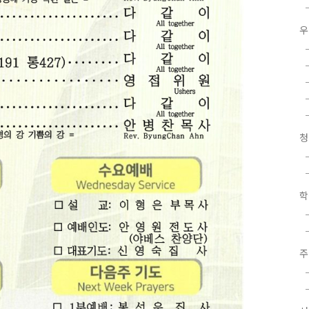
우
청
학
주