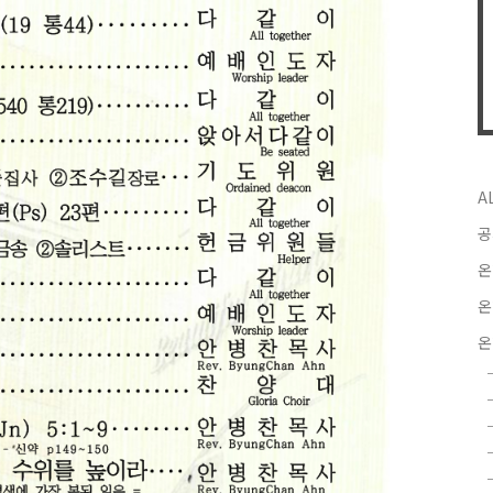
A
공
온
온
온