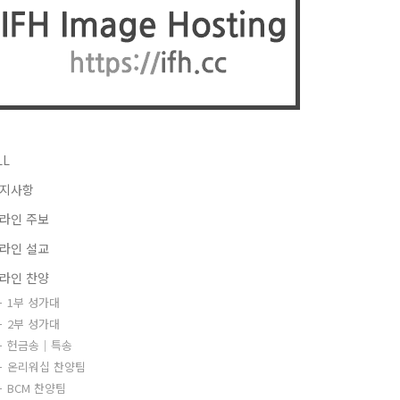
LL
지사항
라인 주보
라인 설교
라인 찬양
1부 성가대
2부 성가대
헌금송｜특송
온리워십 찬양팀
BCM 찬양팀