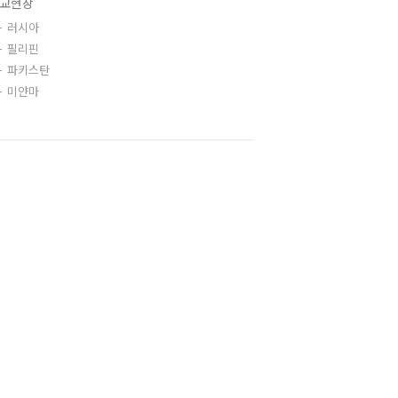
교현장
러시아
필리핀
파키스탄
미얀마