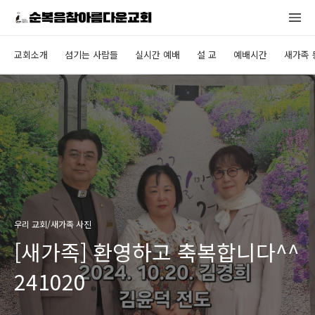
교회소개
섬기는 사람들
실시간 예배
설 교
예배시간
새가족 
우리 교회/새가족 사진
[새가족] 환영하고 축복합니다^^
241020