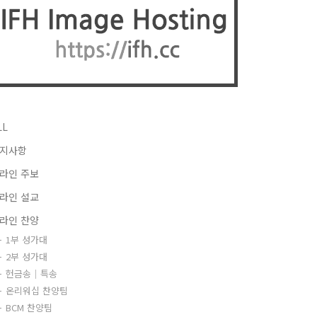
LL
지사항
라인 주보
라인 설교
라인 찬양
1부 성가대
2부 성가대
헌금송｜특송
온리워십 찬양팀
BCM 찬양팀