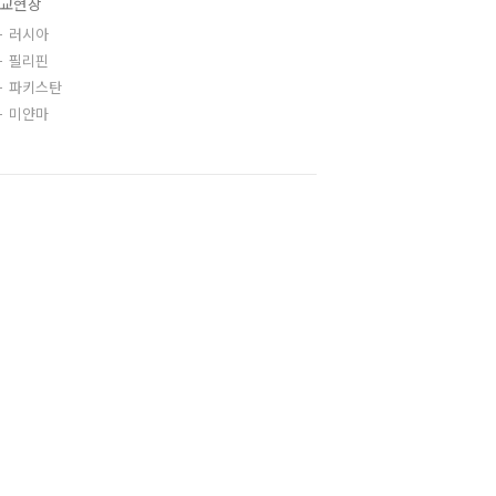
교현장
러시아
필리핀
파키스탄
미얀마