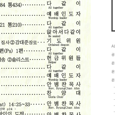
A
공
온
온
온