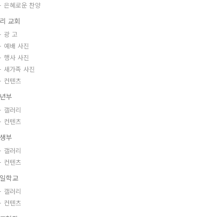
은혜로운 찬양
리 교회
광 고
예배 사진
행사 사진
새가족 사진
컨텐츠
년부
갤러리
컨텐츠
생부
갤러리
컨텐츠
일학교
갤러리
컨텐츠