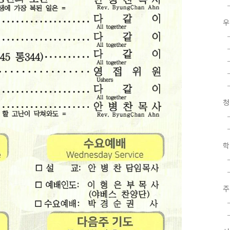
우
청
학
주