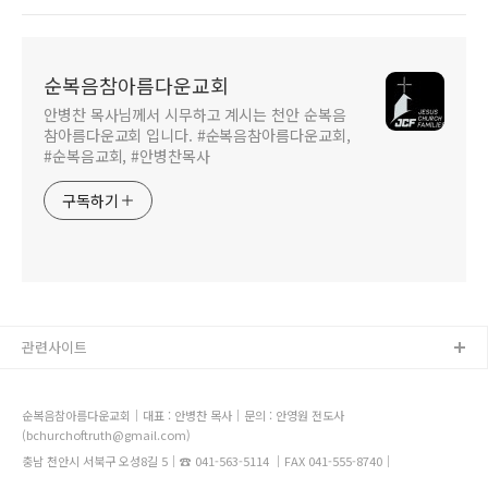
순복음참아름다운교회
안병찬 목사님께서 시무하고 계시는 천안 순복음
참아름다운교회 입니다. #순복음참아름다운교회,
#순복음교회, #안병찬목사
구독하기
관련사이트
순복음참아름다운교회｜대표 : 안병찬 목사｜문의 : 안영원 전도사
(bchurchoftruth@gmail.com)
충남 천안시 서북구 오성8길 5｜☎ 041-563-5114 ｜FAX 041-555-8740｜