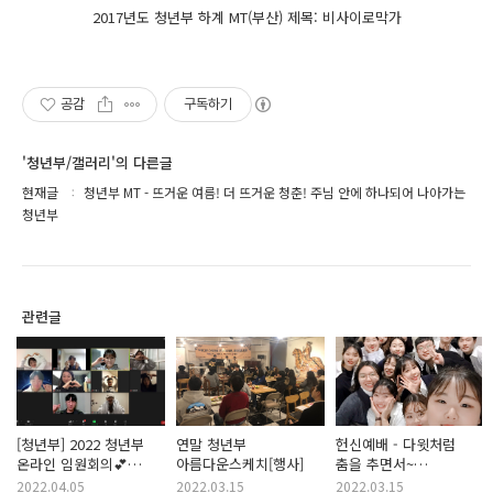
2017년도 청년부 하계 MT(부산) 제목: 비사이로막가
공감
구독하기
'청년부/갤러리'의 다른글
현재글
청년부 MT - 뜨거운 여름! 더 뜨거운 청춘! 주님 안에 하나되어 나아가는
청년부
관련글
[청년부] 2022 청년부
연말 청년부
헌신예배 - 다윗처럼
온라인 임원회의💕
아름다운스케치[행사]
춤을 추면서~
(with. 유희정 전도사)
새벽이슬같은 주의
2022.04.05
2022.03.15
2022.03.15