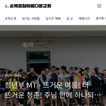
교회소개
섬기는 사람들
실시간 예배
설 교
예배시간
새가족 
청년부/갤러리
청년부 MT - 뜨거운 여름! 더
뜨거운 청춘! 주님 안에 하나되어
나아가는 청년부