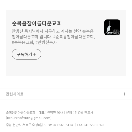
순복음참아름다운교회
안병찬 목사님께서 시무하고 계시는 천안 순복음
참아름다운교회 입니다. #순복음참아름다운교회,
#순복음교회, #안병찬목사
구독하기
관련사이트
순복음참아름다운교회｜대표 : 안병찬 목사｜문의 : 안영원 전도사
(bchurchoftruth@gmail.com)
충남 천안시 서북구 오성8길 5｜☎ 041-563-5114 ｜FAX 041-555-8740｜