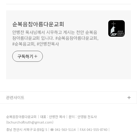
순복음참아름다운교회
안병찬 목사님께서 시무하고 계시는 천안 순복음
참아름다운교회 입니다. #순복음참아름다운교회,
#순복음교회, #안병찬목사
구독하기
관련사이트
순복음참아름다운교회｜대표 : 안병찬 목사｜문의 : 안영원 전도사
(bchurchoftruth@gmail.com)
충남 천안시 서북구 오성8길 5｜☎ 041-563-5114 ｜FAX 041-555-8740｜