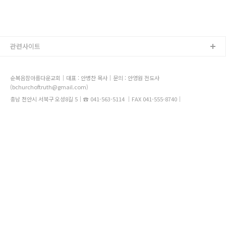
관련사이트
순복음참아름다운교회｜대표 : 안병찬 목사｜문의 : 안영원 전도사
(bchurchoftruth@gmail.com)
충남 천안시 서북구 오성8길 5｜☎ 041-563-5114 ｜FAX 041-555-8740｜