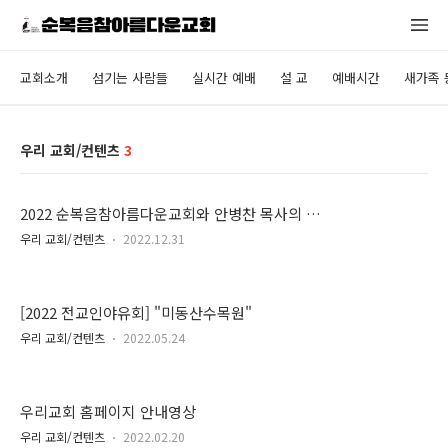
교회소개
섬기는 사람들
실시간 예배
설 교
예배시간
새가족 
우리 교회/컨텐츠
3
2022 순복음참아름다운교회와 안병찬 목사의 창
립 & 성역 36주년 기념영상+22 12 18 기념행사
우리 교회/컨텐츠
2022.12.31
[2022 전교인야유회] "미동산수목원"
우리 교회/컨텐츠
2022.05.24
우리교회 홈페이지 안내영상
우리 교회/컨텐츠
2022.02.20