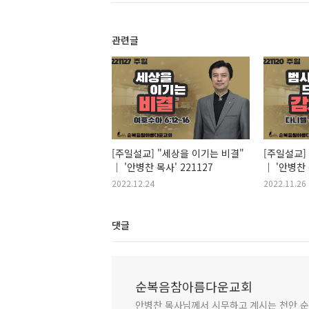
관련글
[주일설교] "세상을 이기는 비결"
[주일설교]
｜ '안병찬 목사' 221127
｜ '안병찬 
2022.12.24
2022.11.26
댓글
순복음참아름다운교회
안병찬 목사님께서 시무하고 계시는 천안 