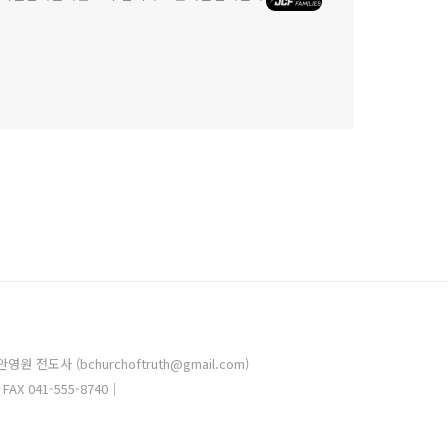
도사 (bchurchoftruth@gmail.com)
AX 041-555-8740｜