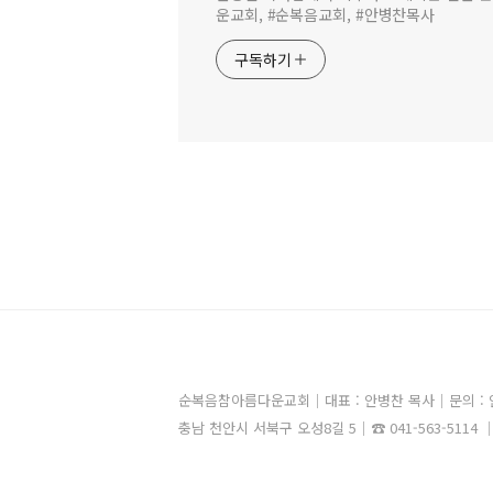
운교회, #순복음교회, #안병찬목사
구독하기
순복음참아름다운교회｜대표 : 안병찬 목사｜문의 : 안영원 전
충남 천안시 서북구 오성8길 5｜☎ 041-563-5114 ｜F