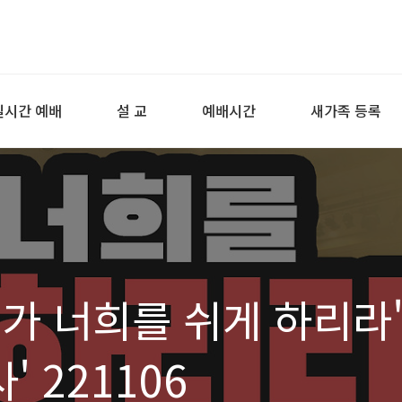
실시간 예배
설 교
예배시간
새가족 등록
내가 너희를 쉬게 하리라
' 221106