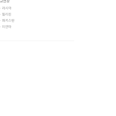
교현장
러시아
필리핀
파키스탄
미얀마