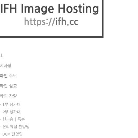
LL
지사항
라인 주보
라인 설교
라인 찬양
1부 성가대
2부 성가대
헌금송｜특송
온리워십 찬양팀
BCM 찬양팀