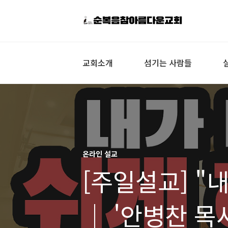
교회소개
섬기는 사람들
온라인 설교
[주일설교] "
｜ '안병찬 목사