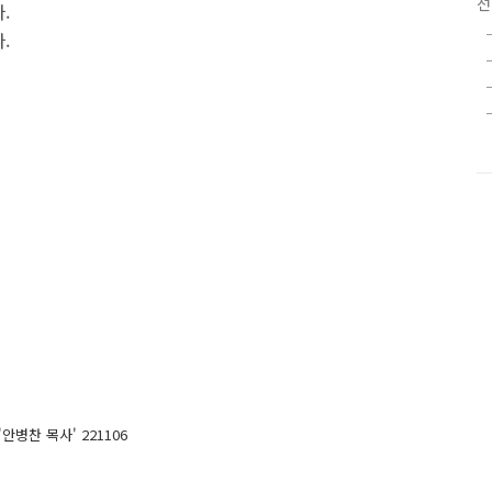
선
.
.
안병찬 목사' 221106