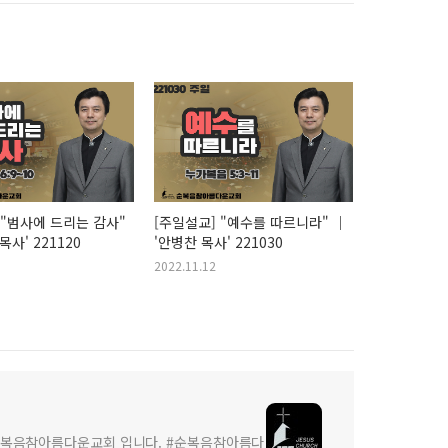
 "범사에 드리는 감사"
[주일설교] "예수를 따르니라" ｜
목사' 221120
'안병찬 목사' 221030
2022.11.12
순복음참아름다운교회 입니다. #순복음참아름다