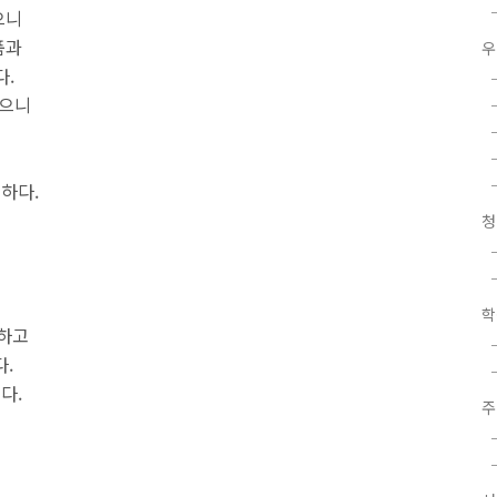
으니
품과
우
다.
없으니
하다.
청
학
못하고
.
다.
주