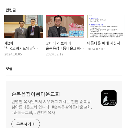
관련글
제2회
굿티비 러브쉐어
아름다운 예배 지침서
'한국교회기도의날'
순복음참아름다운교회
2024.02.07
24.10.03
편
2024.10.05
2024.02.17
댓글
순복음참아름다운교회
안병찬 목사님께서 시무하고 계시는 천안 순복음
참아름다운교회 입니다. #순복음참아름다운교회,
#순복음교회, #안병찬목사
구독하기