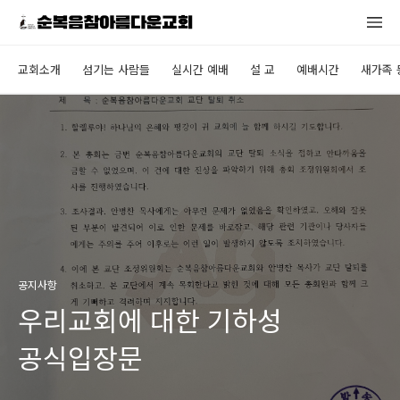
교회소개
섬기는 사람들
실시간 예배
설 교
예배시간
새가족 
공지사항
우리교회에 대한 기하성
공식입장문