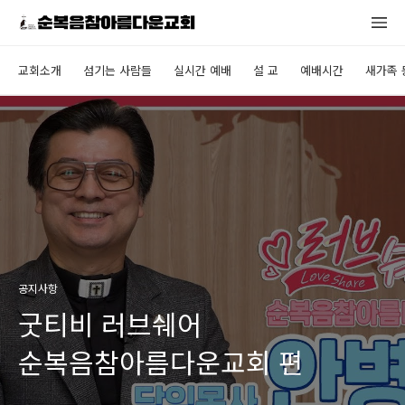
교회소개
섬기는 사람들
실시간 예배
설 교
예배시간
새가족 
공지사항
굿티비 러브쉐어
순복음참아름다운교회 편