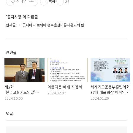
6
구독하기
'공지사항'의 다른글
현재글
굿티비 러브쉐어 순복음참아름다운교회 편
관련글
제2회
아름다운 예배 지침서
세계기도운동부흥협의회
'한국교회기도의날'
37대 대표회장 이취임식
2024.02.07
24.10.03
순서지
2024.10.05
2024.01.20
댓글