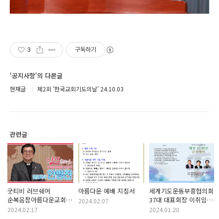
3
구독하기
'공지사항'의 다른글
현재글
제2회 '한국교회기도의날' 24.10.03
관련글
굿티비 러브쉐어
아름다운 예배 지침서
세계기도운동부흥협의회
순복음참아름다운교회
37대 대표회장 이취임식
2024.02.07
편
순서지
2024.02.17
2024.01.20