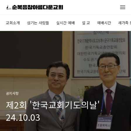
교회소개
섬기는 사람들
실시간 예배
설 교
예배시간
새가족 
공지사항
제2회 '한국교회기도의날'
24.10.03