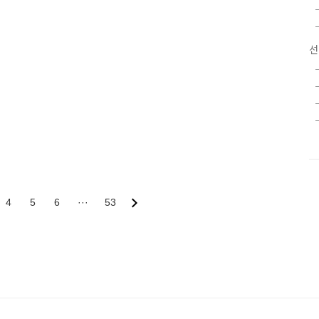
선
4
5
6
···
53