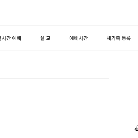
실시간 예배
설 교
예배시간
새가족 등록