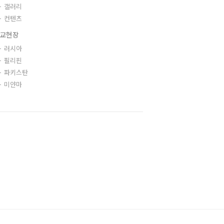
갤러리
컨텐츠
교현장
러시아
필리핀
파키스탄
미얀마