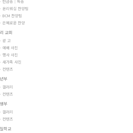
헌금송｜특송
온리워십 찬양팀
BCM 찬양팀
은혜로운 찬양
리 교회
광 고
예배 사진
행사 사진
새가족 사진
컨텐츠
년부
갤러리
컨텐츠
생부
갤러리
컨텐츠
일학교