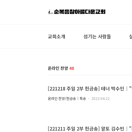
교회소개
섬기는 사람들
온라인 찬양
48
[221218 주일 2부 헌금송] 테너 박수민｜
온라인 찬양/헌금송｜특송
2023.04.22
[221211 주일 2부 헌금송] 알토 김수빈｜