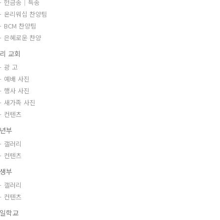
헌금송｜특송
온리워십 찬양팀
BCM 찬양팀
은혜로운 찬양
리 교회
광 고
예배 사진
행사 사진
새가족 사진
컨텐츠
년부
갤러리
컨텐츠
생부
갤러리
컨텐츠
일학교