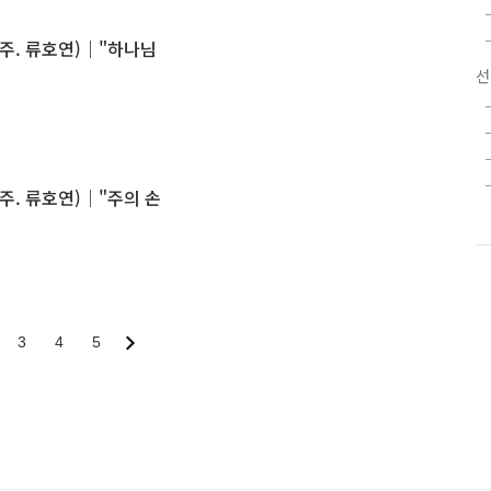
(반주. 류호연)｜"하나님
선
반주. 류호연)｜"주의 손
3
4
5