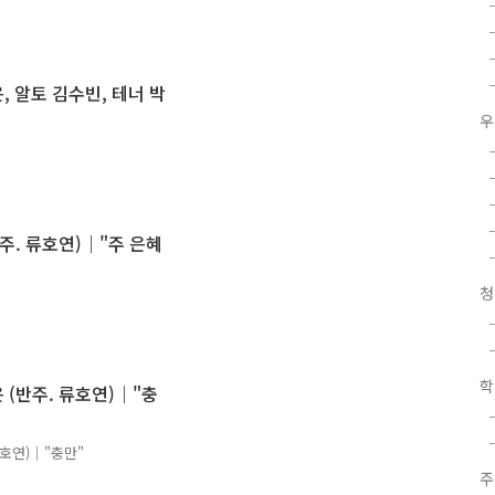
은, 알토 김수빈, 테너 박
우
반주. 류호연)｜"주 은혜
청
학
은 (반주. 류호연)｜"충
류호연)｜"충만"
주