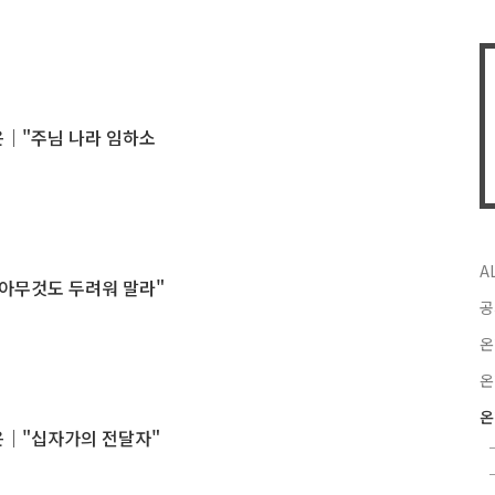
선은｜"주님 나라 임하소
A
｜"아무것도 두려워 말라"
공
온
온
온
선은｜"십자가의 전달자"