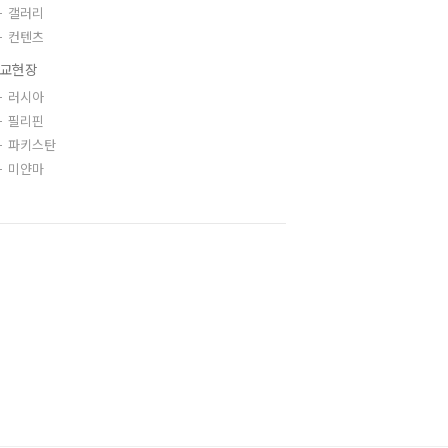
갤러리
컨텐츠
교현장
러시아
필리핀
파키스탄
미얀마