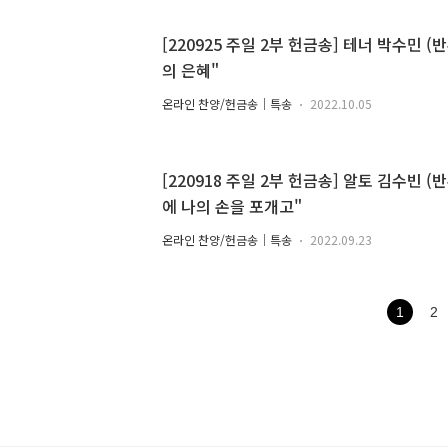
[220925 주일 2부 헌금송] 테너 박수민 
의 은혜"
온라인 찬양/헌금송｜특송
2022.10.05
[220918 주일 2부 헌금송] 알토 김수빈 (
에 나의 손을 포개고"
온라인 찬양/헌금송｜특송
2022.09.23
1
2