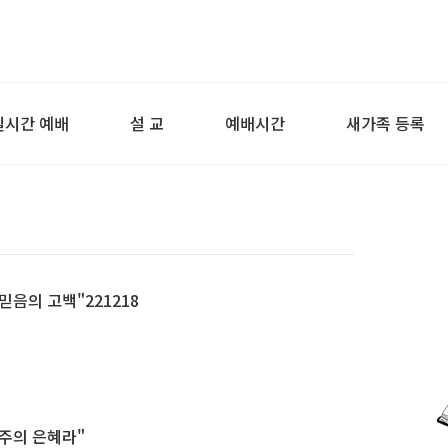
실시간 예배
설 교
예배시간
새가족 등록
"믿음의 고백"221218
"주의 은혜라"