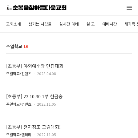
교회소개
섬기는 사람들
실시간 예배
설 교
예배시간
새가족 
주일학교
16
[초등부] 야외예배와 단합대회
주일학교/컨텐츠
2023.04.08
[초등부] 22.10.30 1부 헌금송
주일학교/컨텐츠
2022.11.05
[초등부] 천지창조 그림대회!
주일학교/갤러리
2022.11.05