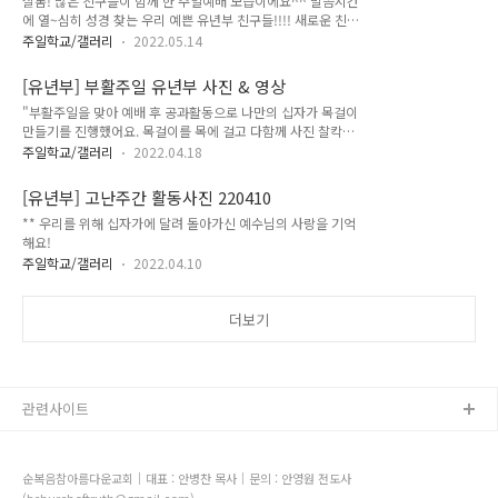
샬롬! 많은 친구들이 함께 한 주일예배 모습이에요^^ 말씀시간
에 열~심히 성경 찾는 우리 예쁜 유년부 친구들!!!! 새로운 친구
씩씩이 8살 규빈이도 환영해주고~~ 보조교사로 새롭게 온 우리
주일학교/갤러리
2022.05.14
아름다운 클레어선생님!!!!!👍🏻👍🏻 공과 후에는 즐거운 레크레이
션 시간!!!!! 유년부 선생님들 그리고 친구들과 함께라면 씐나는
[유년부] 부활주일 유년부 사진 & 영상
주일!!!!!🔥
"부활주일을 맞아 예배 후 공과활동으로 나만의 십자가 목걸이
만들기를 진행했어요. 목걸이를 목에 걸고 다함께 사진 찰칵
📸!!!!! 부활하신 예수님 사랑해요💖"
주일학교/갤러리
2022.04.18
[유년부] 고난주간 활동사진 220410
** 우리를 위해 십자가에 달려 돌아가신 예수님의 사랑을 기억
해요!
주일학교/갤러리
2022.04.10
더보기
관련사이트
순복음참아름다운교회｜대표 : 안병찬 목사｜문의 : 안영원 전도사