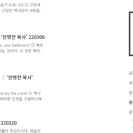
 3.신앙적 영성도 있으니 이
출애굽기 8:25~32) ◎ 신앙과
교 신앙은 하나님이 사람을
하나님을 아는 것이며 세상
통하여 하나님과 피조물을 알
구인가를 아는 것도 삶에서
우 중요하다. ◎ 신앙생활
안병찬 목사' 220306
의 다툼에서 볼 수 있다.
땅에서 예배하라 한다. 2.
 you believers) ◎ 복은
다. 3...
는 것이다. ◎ 모든 복의
 제사장도 선지자도 예수님
들은 축복을 하고 하나님은
손손 이어지도록 축복의 가문
A
 복을 이어가는 축복의 통로
｜ '안병찬 목사'
명문들 가정들을 소개할 때에
공
축복하는 장이다. 그러므로
의 축복은..
온
e by the Lord) ◎ 하나
2>타락한 인생을 구원하시며
온
 세상의 모든 것들에 대하여
니 그들을 두려워하지 말라
온
 오신 예수님을 영접하여 구
나 인생은 만만치가 않다.
220220
 다가오는 죽음은 피할 수
님은 만물의 주인이시다. 하늘의
떤 병이든 죽음을 전제로 하