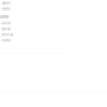
갤러리
컨텐츠
교현장
러시아
필리핀
파키스탄
미얀마