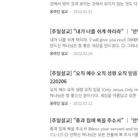
것에서 땅의 것과 보이는 것에서 보이지 않는 것도 
며 죽음은 인생의 마침표이니 죽음을 이기는 인생은 하나
행하신다. ◎ 모든 세상은 하나님이 주신 것으로 산다.
온라인 설교
2022.02.21
빈손으로 돌아간다고 말하고 있으니 자기의 것은 하나
그의 백성과 자녀들이 세상을 어떻게 살기를 원하시는
시는가? 아니면 부유하게 살기를 원하시는가? ◎ 하
[주일설교] "내가 너를 쉬게 하리라" ｜ '안병
적 물질관을 정립해야 한다. 하나님은 청빈은 아름답
하지는 않으신다. ◎ 하나님은 그의 백성들이 부유하
내가 너를 쉬게 하리라. (I will give you rest) (마
원치 않으신다. 그러므로 부자와 부유는 다르다. ◎ 
만드신 하나님은 참 좋은 세상을 만드셨다. ◎ 그러
모든 세상을 누릴 수 있었지만 타락한 이후에는 모든
온라인 설교
2022.02.16
었다. ◎ 이와같이 모든 인생은 태어나 고통과 슬픔
은 예수님을 영접하여 구원을 얻고 영생을 얻는다는 
살면서 모두가 수고하고 무거운 짐을 지고 슬픔과 아
[주일설교] "오직 예수 오직 성령 오직 믿음"
리에게 쉬라 하신다. ◎ 주님의 쉬게하신다는 말씀은
220206
니 이는 이 땅과 저 하늘에서의 안식처를 허락하심이
통해서 배워야 한다. 예수님은 곧 인생의 짐을 벗겨주실
오직 예수 오직 성령 오직 믿음 (Only Jesus Only Holy 
하나님은 참 좋으신 분이시다. 세상을 아름답고 또한 
생은 타락하여 하나님을 떠났지만 하나님은 구세주를
온라인 설교
2022.02.12
셨다. ◎ 교회는 예수님을 소개하고 예수님을 믿게하
하는 곳이다. ◎ 사람이 예수님을 믿어 구원을 받았
하고 또한 많은 영혼을 예수님께로 인도해야 하는 것
[주일설교] "종과 집에 복을 주소서" ｜ '안병
하나님의 사람은 지혜롭고 문벌있는 자들이 아니라 
종과 집에 복을 주소서 (Bless your servant and hi
없이 살 수 없고 하나님 의지하며 살아가는 이들이다.
7:1~17) ◎ 선하신 하나님은 모든 만물에 복 주시기
오직 예수님으로 사는 이들이다. 2>오직 성령님으로 사