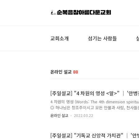
교회소개
섬기는 사람들
온라인 설교
88
[주일설교] "4 차원의 영성 <말>" ｜ '안병찬
4 차원의 영성 (Words: The 4th dimension spiritu
◎ 하나님은 창조주이시고 모든 만물과 사람, 천사들
하나님은 그 선하신 뜻대로 모든 피조물을 보전도 운행
온라인 설교
2022.03.22
에 영생하는 존재는 천사와 사람이 있으니 사람에게는
사람은 짐승과 달라서 짐승을 다스리고 정복하게 하
그 안에서 사람도 생명을 누린다. ◎ 사람은 4차원의 
[주일설교] "기독교 신앙적 가치관" ｜ '안병
음 3.꿈 4.말이다. 이는 보이지 아니하나 실존이다. 