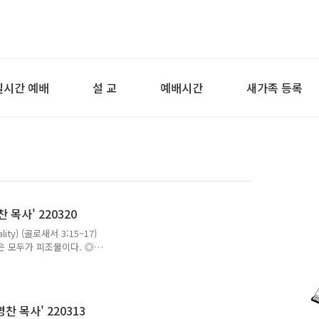
실시간 예배
설 교
예배시간
새가족 등록
 목사' 220320
ality) (골로새서 3:15~17)
은 모두가 피조물이다. ◎
도 하신다. ◎ 피조물 중
 육체와 영혼이 있다. ◎
셨으니 만물을 잘 운영하여
영성이 있으니 1.생각 2.믿
찬 목사' 220313
◎ 4차원의 영성에는 3가지가