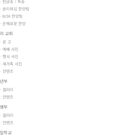
헌금송｜특송
온리워십 찬양팀
BCM 찬양팀
은혜로운 찬양
리 교회
광 고
예배 사진
행사 사진
새가족 사진
컨텐츠
년부
갤러리
컨텐츠
생부
갤러리
컨텐츠
일학교