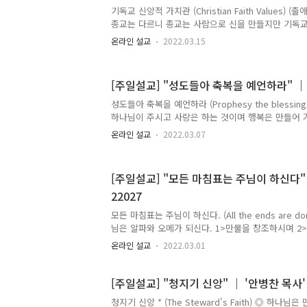
있으니 1.일반적 영성이 있고 2.마귀적 영성도 있으며
기독교 신앙적 가치관 (Christian Faith Values) (
영성은 사람의 삶을 견인한다. ◎ 4차원..
종교는 다르니 종교는 사람으로 신을 만들지만 기독
만드시고 운영하심을 믿는 것이다. ◎ 신앙생활이란 
온라인 설교
2022.03.15
을 하나님의 방법으로 살아가는 것이다. ◎ 성경을 
게 하셨으니 자신을 아는 것도 중요하다. ◎ 나는 누
가장 중요한 것처럼신앙인이 누구인가를 아는 것은 매
[주일설교] "성도들아 축복을 예언하라" ｜ '
은 영적전쟁과 같으니 본문의 출애굽 당시 모세와 바로
◎ 바로의 전략은 이러하다. 1.애굽을 떠나지 말고 이 
성도들아 축복을 예언하라 (Prophesy the blessings,
너무 멀리는 가지 말라. 발목, 허리, 가슴신앙으로 유혹한
하나님이 주시고 사랑은 하는 것이며 행복은 만들어 가
근원은 하나님이시며 다른 모든 이들은 축복을 한다.
온라인 설교
2022.03.07
도 축복을 했고 축복을 하셨다. ◎ 이와 같이 신앙인
복을 주신다. ◎ 그러므로 성도들은 받은 복을 대대
으로 세워가야 한다. ◎ 부모는 자손들에게 하나님의
[주일설교] "모든 마침표는 주님이 하신다" 
가 된다. ◎ 믿음장이라고 하는 히브리서는 믿음의 
22027
가장 큰 절정을 축복으로 삼았다. ◎ 본문은 자손을 
이 축복은 복도 되지만 예언을 동반하고 있다. ◎ 본문
모든 마침표는 주님이 하신다. (All the ends are don
님은 알파와 오메가 되신다. 1>만물을 창조하시며 
3>영원한 불의를 심판하시는 분이시다. ◎ 예수님은
온라인 설교
2022.03.01
심판을 하는 자들이 아니라 심판을 받아야 할 자들이
하셨다. ◎ 신앙인들은 타락한 인생을 구원하기 위해
원을 받아 현재의 세상을 살아가는 자들이다. ◎ 그러
[주일설교] "청지기 신앙" ｜ '안병찬 목사' 
죄와 싸워야 하고 질병과 저주와 싸워야 하니 마침내
청지기 신앙 * (The Steward's Faith) ◎ 하나
없다. ◎ 본문의 나사로는 모든 인생을 대표한다. 어