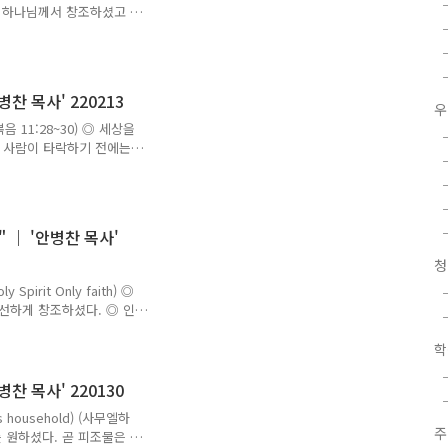
다 하나님께서 창조하셨고 운
도 없다. ..
 사람 또한 빈손 들고 와서
도 없음이다. ◎ 하나님은
가. 가난하게 살기를 원하
나님을 믿는 성도들은 신앙
찬 목사' 220213
게 보시지만 가난한 삶을 원
우
면서 하나님이 없는 삶 또한
태복음 11:28~30) ◎ 세상을
신앙생활은 교회의 지도자..
나 사람이 타락하기 전에는
 사람에게 고통과 아픔뿐이
으로 살아가지만 그래도 희망
것이다. ◎ 인생들은 세상에
픔 중에 살아가니 주님은 우
 ｜ '안병찬 목사'
 인생을 향한 최고의 위로이
다. ◎ 신앙생활은 예수님을
청
 수 있는 분..
Spirit Only faith) ◎
선하게 창조하셨다. ◎ 인
 보내셔서 구원을 받게 하
고 예수님 같이 살도록 인도
학
으면 예수님의 사람이 되어야
이 사명이다. ◎ 그러므로
찬 목사' 220130
연약하고 부족하지만 하나님
s household) (사무엘하
 ◎ 하나님의 사람들은 1>
주
를 원하셨다. 곧 피조물은 예
는 이들이다...